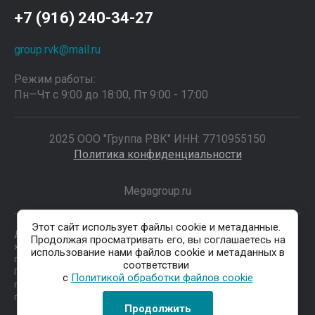
+7 (916) 240-34-27
group.rvk@mail.ru
Режим работы:
Пн—Чт с 9:00 до 18:00, Пт 9:00 - 17:00
2025 ООО "Группа РВК" ИНН: 7710955150
Политика конфиденциальности
Megagroup.ru
Этот сайт использует файлы cookie и метаданные.
Данные о товарах и услугах, включая цены и технические
Продолжая просматривать его, вы соглашаетесь на
характеристики, представленные на сайте, не являются
использование нами файлов cookie и метаданных в
публичной офертой, определяемой положениями Статьи 437 (2)
соответствии
ГК РФ, а носят исключительно информационный характер. Для
с
Политикой обработки файлов cookie
получения точной информации о наличии и стоимости товара,
пожалуйста, обращайтесь по нашим телефонам.
Продолжить