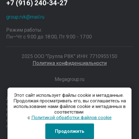
+7 (916) 240-34-27
group.rvk@mail.ru
Режим работы:
Пн—Чт с 9:00 до 18:00, Пт 9:00 - 17:00
2025 ООО "Группа РВК" ИНН: 7710955150
Политика конфиденциальности
Megagroup.ru
Этот сайт использует файлы cookie и метаданные.
Данные о товарах и услугах, включая цены и технические
Продолжая просматривать его, вы соглашаетесь на
характеристики, представленные на сайте, не являются
использование нами файлов cookie и метаданных в
публичной офертой, определяемой положениями Статьи 437 (2)
соответствии
ГК РФ, а носят исключительно информационный характер. Для
с
Политикой обработки файлов cookie
получения точной информации о наличии и стоимости товара,
пожалуйста, обращайтесь по нашим телефонам.
Продолжить
Код счетчиков